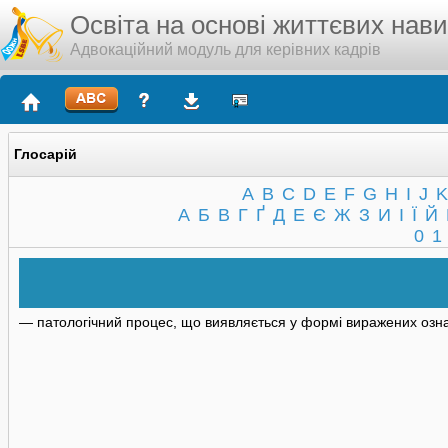
Освіта на основі життєвих нав
Адвокаційний модуль для керівних кадрів
Глосарій
A
B
C
D
E
F
G
H
I
J
K
А
Б
В
Г
Ґ
Д
Е
Є
Ж
З
И
І
Ї
Й
0
1
— патологічний процес, що виявляється у формі виражених озна