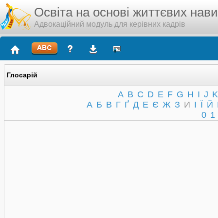
Освіта на основі життєвих нав
Адвокаційний модуль для керівних кадрів
Глосарій
A
B
C
D
E
F
G
H
I
J
K
А
Б
В
Г
Ґ
Д
Е
Є
Ж
З
И
І
Ї
Й
0
1