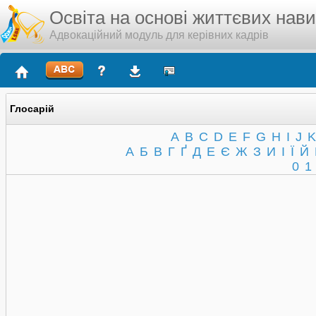
Освіта на основі життєвих нав
Адвокаційний модуль для керівних кадрів
Глосарій
A
B
C
D
E
F
G
H
I
J
K
А
Б
В
Г
Ґ
Д
Е
Є
Ж
З
И
І
Ї
Й
0
1