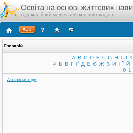
Освіта на основі життєвих нав
Адвокаційний модуль для керівних кадрів
Глосарій
A
B
C
D
E
F
G
H
I
J
K
А
Б
В
Г
Ґ
Д
Е
Є
Ж
З
И
І
Ї
Й
0
1
Активні методи