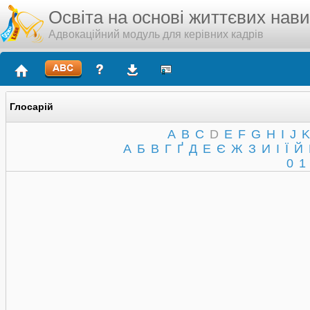
Освіта на основі життєвих нав
Адвокаційний модуль для керівних кадрів
Глосарій
A
B
C
D
E
F
G
H
I
J
K
А
Б
В
Г
Ґ
Д
Е
Є
Ж
З
И
І
Ї
Й
0
1