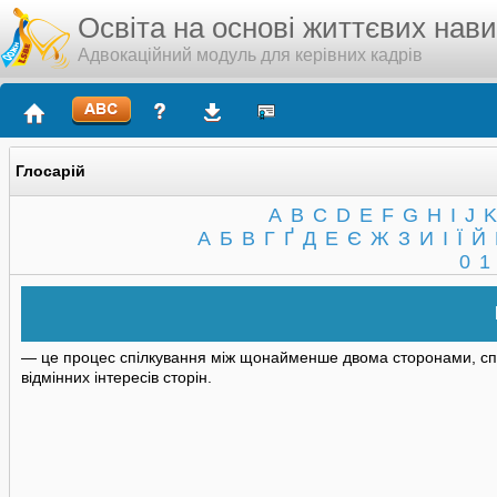
Освіта на основі життєвих нав
Адвокаційний модуль для керівних кадрів
Глосарій
A
B
C
D
E
F
G
H
I
J
K
А
Б
В
Г
Ґ
Д
Е
Є
Ж
З
И
І
Ї
Й
0
1
— це процес спілкування між щонайменше двома сторонами, сп
відмінних інтересів сторін.