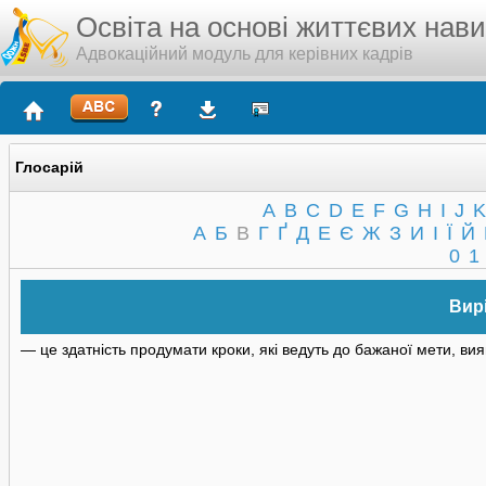
Освіта на основі життєвих нав
Адвокаційний модуль для керівних кадрів
Глосарій
A
B
C
D
E
F
G
H
I
J
K
А
Б
В
Г
Ґ
Д
Е
Є
Ж
З
И
І
Ї
Й
0
1
Вир
— це здатність продумати кроки, які ведуть до бажаної мети, в